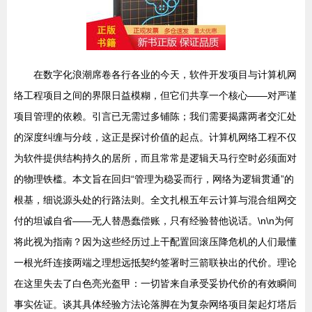
在数字化浪潮席卷各行各业的今天，软件开发项目与计算机网
络工程项目之间的界限日益模糊，但它们共享一个核心——对严谨
项目管理的依赖。引言已无需过多铺陈；我们需要揭露两者交汇处
的深度纠缠与分歧，这正是探讨价值的起点。计算机网络工程不仅
为软件提供结构持久的居所，而且常常是逻辑天马行空时必须面对
的物理铁槛。本文旨在回归“管理为稳妥而行，网络为逻辑贯通”的
根基，细说源头处的行路法则。全文扎根五年云计算与混合组网交
付的坦诚自省——无人替愚蠢偿账，只有经验替他说话。\n\n为何
将此视为指南？因为这些经历过上干配置回滚压降危机的人们最懂
一根光纤连接两端之理想远抵契约签署时三箭联袂出的代价。理论
在这里失去了白色亮光盔甲：一切皆来自承受妥协代价的有效瞬间
事实佐证。谈其具体经验方法论落脚在为复杂网络项目架起灯塔后