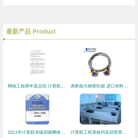
最新产品
Product
网络工程师年度总结 计算机网络工程的技术攀登与价值实现
虎桥助力精密织就 进口布料清关与计算机网络工程的智能对接
2011年计算机等级四级网络工程师教材及习题更新时间说明
计算机工程系校内实训室简介 计算机网络工程实训